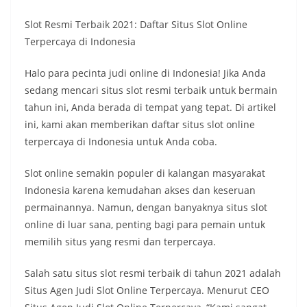
Slot Resmi Terbaik 2021: Daftar Situs Slot Online
Terpercaya di Indonesia
Halo para pecinta judi online di Indonesia! Jika Anda
sedang mencari situs slot resmi terbaik untuk bermain
tahun ini, Anda berada di tempat yang tepat. Di artikel
ini, kami akan memberikan daftar situs slot online
terpercaya di Indonesia untuk Anda coba.
Slot online semakin populer di kalangan masyarakat
Indonesia karena kemudahan akses dan keseruan
permainannya. Namun, dengan banyaknya situs slot
online di luar sana, penting bagi para pemain untuk
memilih situs yang resmi dan terpercaya.
Salah satu situs slot resmi terbaik di tahun 2021 adalah
Situs Agen Judi Slot Online Terpercaya. Menurut CEO