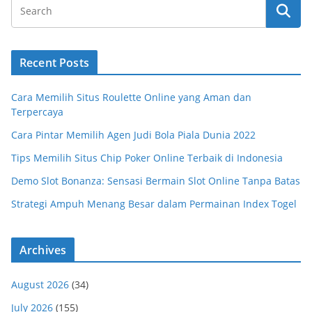
Recent Posts
Cara Memilih Situs Roulette Online yang Aman dan
Terpercaya
Cara Pintar Memilih Agen Judi Bola Piala Dunia 2022
Tips Memilih Situs Chip Poker Online Terbaik di Indonesia
Demo Slot Bonanza: Sensasi Bermain Slot Online Tanpa Batas
Strategi Ampuh Menang Besar dalam Permainan Index Togel
Archives
August 2026
(34)
July 2026
(155)