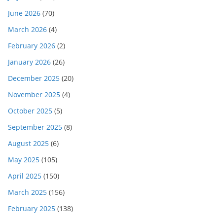
June 2026
(70)
March 2026
(4)
February 2026
(2)
January 2026
(26)
December 2025
(20)
November 2025
(4)
October 2025
(5)
September 2025
(8)
August 2025
(6)
May 2025
(105)
April 2025
(150)
March 2025
(156)
February 2025
(138)