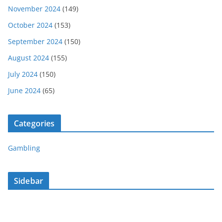
November 2024
(149)
October 2024
(153)
September 2024
(150)
August 2024
(155)
July 2024
(150)
June 2024
(65)
Categories
Gambling
Sidebar