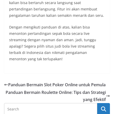
kalian bisa bertaruh secara langsung saat
pertandingan berlangsung. Fitur ini akan membuat
pengalaman taruhan kalian semakin menarik dan seru.
Dengan mengikuti panduan di atas, kalian bisa
menonton pertandingan sepak bola secara live
streaming dengan nyaman dan aman. Jadi, tunggu
apalagi? Segera pilih situs judi bola live streaming
terbaik di Indonesia dan nikmati pengalaman
menonton yang tak terlupakan!
Panduan Bermain Slot Poker Online untuk Pemula
Panduan Bermain Roulette Online: Tips dan Strategi
yang Efektif