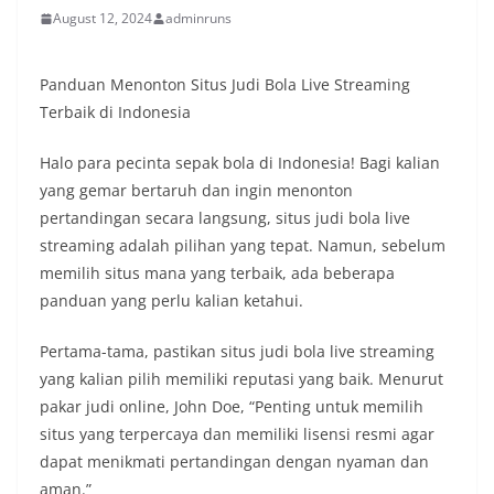
August 12, 2024
adminruns
Panduan Menonton Situs Judi Bola Live Streaming
Terbaik di Indonesia
Halo para pecinta sepak bola di Indonesia! Bagi kalian
yang gemar bertaruh dan ingin menonton
pertandingan secara langsung, situs judi bola live
streaming adalah pilihan yang tepat. Namun, sebelum
memilih situs mana yang terbaik, ada beberapa
panduan yang perlu kalian ketahui.
Pertama-tama, pastikan situs judi bola live streaming
yang kalian pilih memiliki reputasi yang baik. Menurut
pakar judi online, John Doe, “Penting untuk memilih
situs yang terpercaya dan memiliki lisensi resmi agar
dapat menikmati pertandingan dengan nyaman dan
aman.”