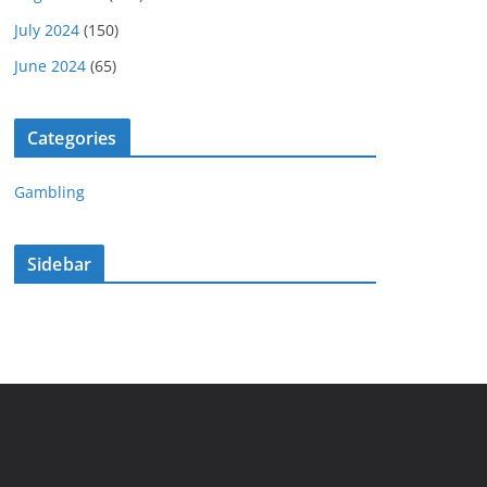
July 2024
(150)
June 2024
(65)
Categories
Gambling
Sidebar