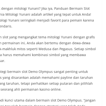
 dengan mitologi Yunani? Jika iya, Panduan Bermain Slot
 Mitologi Yunani adalah artikel yang tepat untuk Anda!
logi Yunani seringkali menjadi favorit para pemain karena
endaris.
 slot yang mengangkat tema mitologi Yunani dengan grafis
lam permainan ini, Anda akan bertemu dengan dewa-dewa
uk-makhluk mitos seperti Medusa dan Pegasus. Setiap simbol
Anda harus memahami kombinasi simbol yang membawa
ar.
rategi bermain slot Demo Olympus sangat penting untuk
ps yang disarankan adalah memahami payline dan taruhan
g taruhan, tetapi perhatikan setiap putaran dan pilihlah
seorang ahli permainan kasino online.
njadi kunci utama dalam bermain slot Demo Olympus. “Jangan