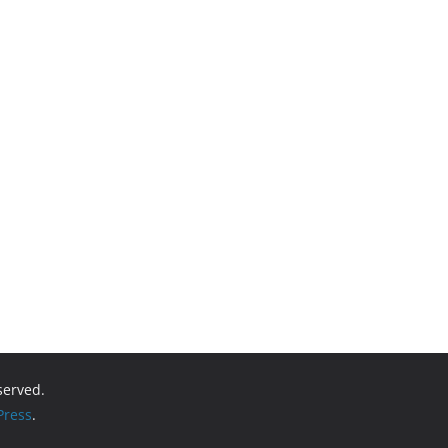
eserved.
ress
.