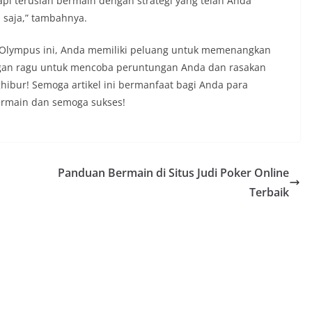
pi teruslah bermain dengan strategi yang telah Anda
 saja,” tambahnya.
Olympus ini, Anda memiliki peluang untuk memenangkan
jangan ragu untuk mencoba peruntungan Anda dan rasakan
hibur! Semoga artikel ini bermanfaat bagi Anda para
ermain dan semoga sukses!
Panduan Bermain di Situs Judi Poker Online
Terbaik