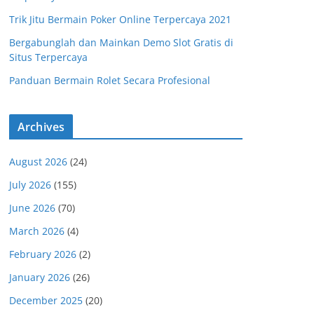
Trik Jitu Bermain Poker Online Terpercaya 2021
Bergabunglah dan Mainkan Demo Slot Gratis di
Situs Terpercaya
Panduan Bermain Rolet Secara Profesional
Archives
August 2026
(24)
July 2026
(155)
June 2026
(70)
March 2026
(4)
February 2026
(2)
January 2026
(26)
December 2025
(20)