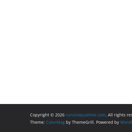
Copyright © 2026
runsnoqualmie.com
. All rights r
Theme:
ColorMag
by ThemeGrill. Powered by
WordP