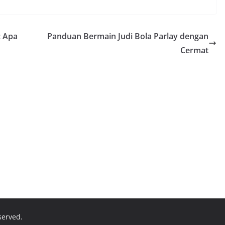
: Apa
Panduan Bermain Judi Bola Parlay dengan
Cermat
eserved.