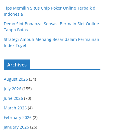
Tips Memilih Situs Chip Poker Online Terbaik di
Indonesia
Demo Slot Bonanza: Sensasi Bermain Slot Online
Tanpa Batas
Strategi Ampuh Menang Besar dalam Permainan
Index Togel
Archives
August 2026
(34)
July 2026
(155)
June 2026
(70)
March 2026
(4)
February 2026
(2)
January 2026
(26)