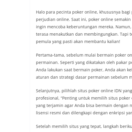
Halo para pecinta poker online, khususnya bag
perjudian online. Saat ini, poker online semak
ingin mencoba keberuntungan mereka. Namun, 
terasa menakutkan dan membingungkan. Tapi t
pemula yang pasti akan membantu kalian!
Pertama-tama, sebelum mulai bermain poker on
permainan. Seperti yang dikatakan oleh pakar po
Anda lakukan saat bermain poker, Anda akan ke
aturan dan strategi dasar permainan sebelum m
Selanjutnya, pilihlah situs poker online IDN y
profesional, “Penting untuk memilih situs poker
yang terjamin agar Anda bisa bermain dengan ny
lisensi resmi dan dilengkapi dengan enkripsi y
Setelah memilih situs yang tepat, langkah ber