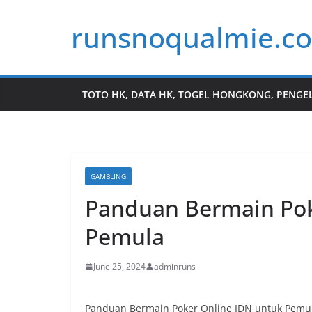
Skip
runsnoqualmie.c
to
content
TOTO HK, DATA HK, TOGEL HONGKONG, PENGEL
GAMBLING
Panduan Bermain Pok
Pemula
June 25, 2024
adminruns
Panduan Bermain Poker Online IDN untuk Pemu