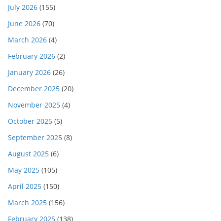
July 2026
(155)
June 2026
(70)
March 2026
(4)
February 2026
(2)
January 2026
(26)
December 2025
(20)
November 2025
(4)
October 2025
(5)
September 2025
(8)
August 2025
(6)
May 2025
(105)
April 2025
(150)
March 2025
(156)
February 2025
(138)