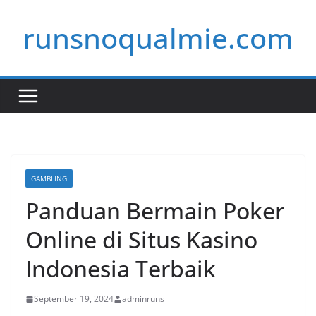
Skip
runsnoqualmie.com
to
content
GAMBLING
Panduan Bermain Poker
Online di Situs Kasino
Indonesia Terbaik
September 19, 2024
adminruns