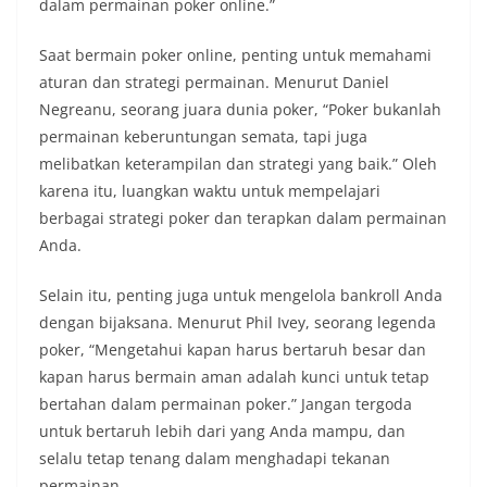
dalam permainan poker online.”
Saat bermain poker online, penting untuk memahami
aturan dan strategi permainan. Menurut Daniel
Negreanu, seorang juara dunia poker, “Poker bukanlah
permainan keberuntungan semata, tapi juga
melibatkan keterampilan dan strategi yang baik.” Oleh
karena itu, luangkan waktu untuk mempelajari
berbagai strategi poker dan terapkan dalam permainan
Anda.
Selain itu, penting juga untuk mengelola bankroll Anda
dengan bijaksana. Menurut Phil Ivey, seorang legenda
poker, “Mengetahui kapan harus bertaruh besar dan
kapan harus bermain aman adalah kunci untuk tetap
bertahan dalam permainan poker.” Jangan tergoda
untuk bertaruh lebih dari yang Anda mampu, dan
selalu tetap tenang dalam menghadapi tekanan
permainan.