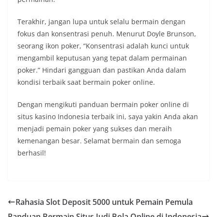
Terakhir, jangan lupa untuk selalu bermain dengan
fokus dan konsentrasi penuh. Menurut Doyle Brunson,
seorang ikon poker, “Konsentrasi adalah kunci untuk
mengambil keputusan yang tepat dalam permainan
poker.” Hindari gangguan dan pastikan Anda dalam
kondisi terbaik saat bermain poker online.
Dengan mengikuti panduan bermain poker online di
situs kasino Indonesia terbaik ini, saya yakin Anda akan
menjadi pemain poker yang sukses dan meraih
kemenangan besar. Selamat bermain dan semoga
berhasil!
Rahasia Slot Deposit 5000 untuk Pemain Pemula
Panduan Bermain Situs Judi Bola Online di Indonesia