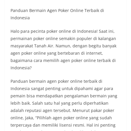
Panduan Bermain Agen Poker Online Terbaik di
Indonesia
Halo para pecinta poker online di Indonesia! Saat ini,
permainan poker online semakin populer di kalangan
masyarakat Tanah Air. Namun, dengan begitu banyak
agen poker online yang bertebaran di internet,
bagaimana cara memilih agen poker online terbaik di
Indonesia?
Panduan bermain agen poker online terbaik di
Indonesia sangat penting untuk dipahami agar para
pemain bisa mendapatkan pengalaman bermain yang
lebih baik. Salah satu hal yang perlu diperhatikan
adalah reputasi agen tersebut. Menurut pakar poker
online, Jaka, “Pilihlah agen poker online yang sudah
terpercaya dan memiliki lisensi resmi. Hal ini penting