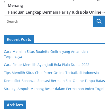
Menang
Panduan Lengkap Bermain Parlay Judi Bola Online
Recent Posts
Cara Memilih Situs Roulette Online yang Aman dan
Terpercaya
Cara Pintar Memilih Agen Judi Bola Piala Dunia 2022
Tips Memilih Situs Chip Poker Online Terbaik di Indonesia
Demo Slot Bonanza: Sensasi Bermain Slot Online Tanpa Batas
Strategi Ampuh Menang Besar dalam Permainan Index Togel
Archives