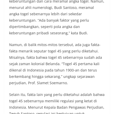
keberuntungan dan cara meramal angka togel. Namun,
menurut ahli numerologi, Budi Santoso, meramal
angka togel sebenarnya lebih dari sekedar
keberuntungan. “Ada banyak faktor yang perlu
dipertimbangkan, seperti pola angka dan
keberuntungan pribadi seseorang,” kata Budi.
Namun, di balik mitos-mitos tersebut, ada juga fakta-
fakta menarik seputar togel 45 yang perlu diketahui.
Misalnya, fakta bahwa togel 45 sebenarnya sudah ada
sejak zaman kolonial Belanda. “Togel 45 pertama kali
dikenal di Indonesia pada tahun 1900-an dan terus
berkembang hingga sekarang,” ungkap sejarawan
perjudian, Prof. Slamet Soemarno.
Selain itu, fakta lain yang perlu diketahui adalah bahwa
togel 45 sebenarnya memiliki regulasi yang ketat di
Indonesia. Menurut Kepala Badan Pengawas Perjudian,
Teguh Santoso, regulasi ini bertujuan untuk