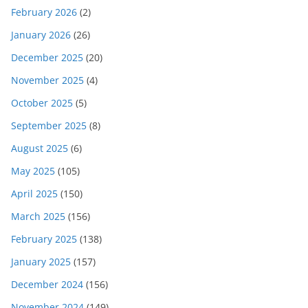
February 2026
(2)
January 2026
(26)
December 2025
(20)
November 2025
(4)
October 2025
(5)
September 2025
(8)
August 2025
(6)
May 2025
(105)
April 2025
(150)
March 2025
(156)
February 2025
(138)
January 2025
(157)
December 2024
(156)
November 2024
(149)