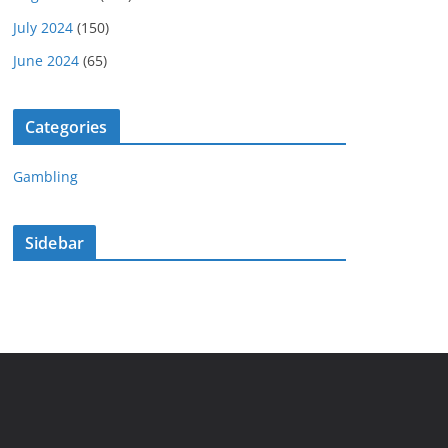
July 2024
(150)
June 2024
(65)
Categories
Gambling
Sidebar