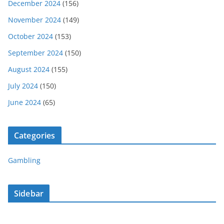
December 2024
(156)
November 2024
(149)
October 2024
(153)
September 2024
(150)
August 2024
(155)
July 2024
(150)
June 2024
(65)
Categories
Gambling
Sidebar