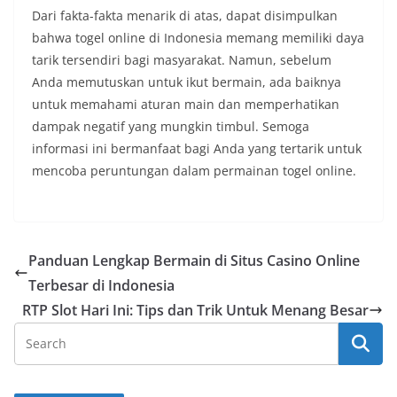
Dari fakta-fakta menarik di atas, dapat disimpulkan
bahwa togel online di Indonesia memang memiliki daya
tarik tersendiri bagi masyarakat. Namun, sebelum
Anda memutuskan untuk ikut bermain, ada baiknya
untuk memahami aturan main dan memperhatikan
dampak negatif yang mungkin timbul. Semoga
informasi ini bermanfaat bagi Anda yang tertarik untuk
mencoba peruntungan dalam permainan togel online.
Panduan Lengkap Bermain di Situs Casino Online
Terbesar di Indonesia
RTP Slot Hari Ini: Tips dan Trik Untuk Menang Besar