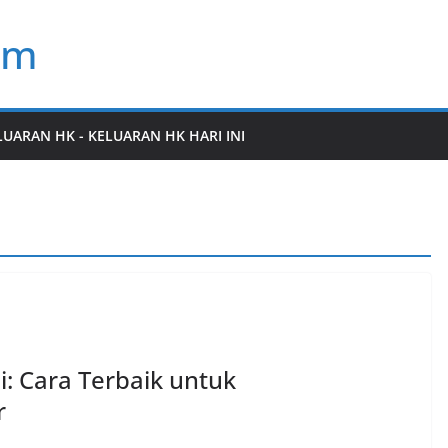
om
UARAN HK - KELUARAN HK HARI INI
i: Cara Terbaik untuk
r