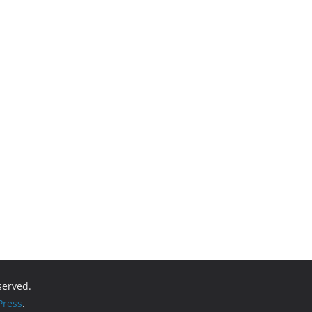
eserved.
ress
.