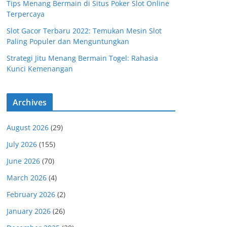
Tips Menang Bermain di Situs Poker Slot Online
Terpercaya
Slot Gacor Terbaru 2022: Temukan Mesin Slot
Paling Populer dan Menguntungkan
Strategi Jitu Menang Bermain Togel: Rahasia
Kunci Kemenangan
Archives
August 2026
(29)
July 2026
(155)
June 2026
(70)
March 2026
(4)
February 2026
(2)
January 2026
(26)