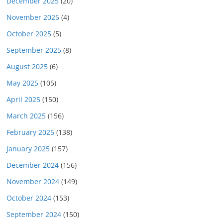
December 2025
(20)
November 2025
(4)
October 2025
(5)
September 2025
(8)
August 2025
(6)
May 2025
(105)
April 2025
(150)
March 2025
(156)
February 2025
(138)
January 2025
(157)
December 2024
(156)
November 2024
(149)
October 2024
(153)
September 2024
(150)