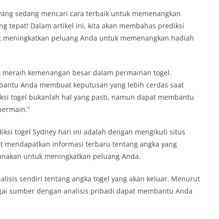
yang sedang mencari cara terbaik untuk memenangkan
ng tepat! Dalam artikel ini, kita akan membahas prediksi
pat meningkatkan peluang Anda untuk memenangkan hadiah
tuk meraih kemenangan besar dalam permainan togel.
bantu Anda membuat keputusan yang lebih cerdas saat
ksi togel bukanlah hal yang pasti, namun dapat membantu
bermain.”
ksi togel Sydney hari ini adalah dengan mengikuti situs
pat mendapatkan informasi terbaru tentang angka yang
gunakan untuk meningkatkan peluang Anda.
nalisis sendiri tentang angka togel yang akan keluar. Menurut
agai sumber dengan analisis pribadi dapat membantu Anda