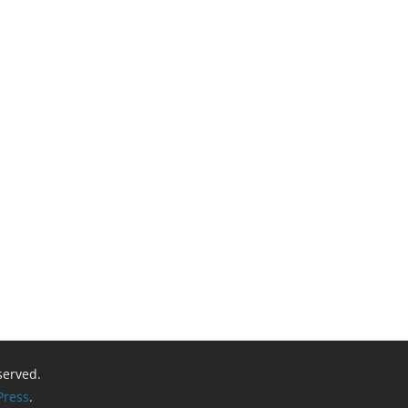
eserved.
ress
.