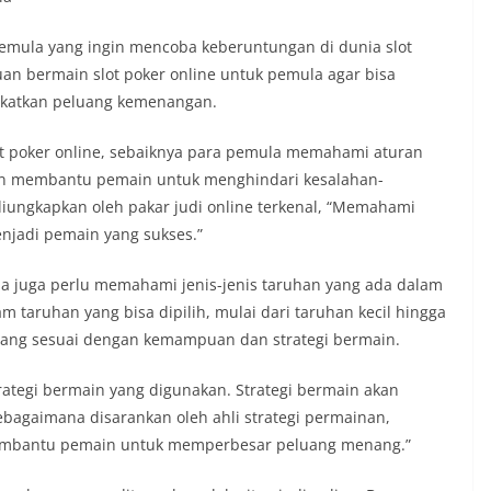
pemula yang ingin mencoba keberuntungan di dunia slot
uan bermain slot poker online untuk pemula agar bisa
katkan peluang kemenangan.
t poker online, sebaiknya para pemula memahami aturan
an membantu pemain untuk menghindari kesalahan-
diungkapkan oleh pakar judi online terkenal, “Memahami
njadi pemain yang sukses.”
 juga perlu memahami jenis-jenis taruhan yang ada dalam
 taruhan yang bisa dipilih, mulai dari taruhan kecil hingga
 yang sesuai dengan kemampuan dan strategi bermain.
rategi bermain yang digunakan. Strategi bermain akan
bagaimana disarankan oleh ahli strategi permainan,
 membantu pemain untuk memperbesar peluang menang.”