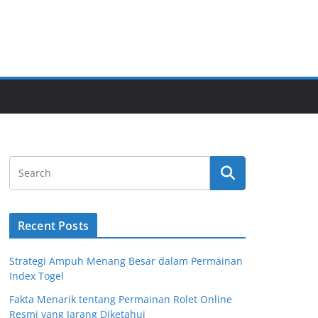
Recent Posts
Strategi Ampuh Menang Besar dalam Permainan
Index Togel
Fakta Menarik tentang Permainan Rolet Online
Resmi yang Jarang Diketahui