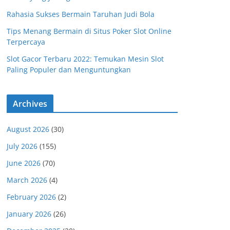
Rahasia Sukses Bermain Taruhan Judi Bola
Tips Menang Bermain di Situs Poker Slot Online
Terpercaya
Slot Gacor Terbaru 2022: Temukan Mesin Slot
Paling Populer dan Menguntungkan
Archives
August 2026
(30)
July 2026
(155)
June 2026
(70)
March 2026
(4)
February 2026
(2)
January 2026
(26)