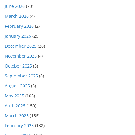
June 2026
(70)
March 2026
(4)
February 2026
(2)
January 2026
(26)
December 2025
(20)
November 2025
(4)
October 2025
(5)
September 2025
(8)
August 2025
(6)
May 2025
(105)
April 2025
(150)
March 2025
(156)
February 2025
(138)