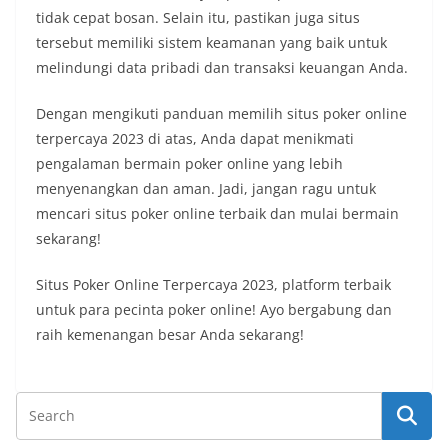
tidak cepat bosan. Selain itu, pastikan juga situs
tersebut memiliki sistem keamanan yang baik untuk
melindungi data pribadi dan transaksi keuangan Anda.
Dengan mengikuti panduan memilih situs poker online
terpercaya 2023 di atas, Anda dapat menikmati
pengalaman bermain poker online yang lebih
menyenangkan dan aman. Jadi, jangan ragu untuk
mencari situs poker online terbaik dan mulai bermain
sekarang!
Situs Poker Online Terpercaya 2023, platform terbaik
untuk para pecinta poker online! Ayo bergabung dan
raih kemenangan besar Anda sekarang!