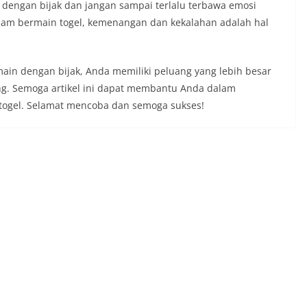
dengan bijak dan jangan sampai terlalu terbawa emosi
alam bermain togel, kemenangan dan kekalahan adalah hal
ain dengan bijak, Anda memiliki peluang yang lebih besar
g. Semoga artikel ini dapat membantu Anda dalam
ogel. Selamat mencoba dan semoga sukses!