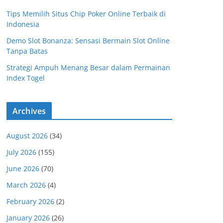
Tips Memilih Situs Chip Poker Online Terbaik di
Indonesia
Demo Slot Bonanza: Sensasi Bermain Slot Online
Tanpa Batas
Strategi Ampuh Menang Besar dalam Permainan
Index Togel
Archives
August 2026
(34)
July 2026
(155)
June 2026
(70)
March 2026
(4)
February 2026
(2)
January 2026
(26)