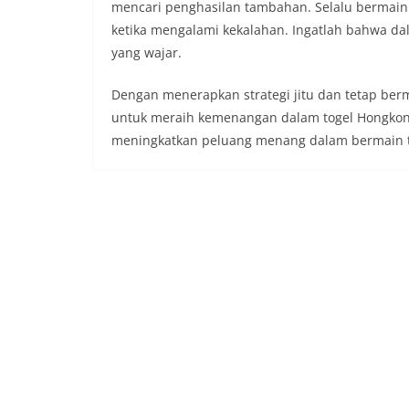
mencari penghasilan tambahan. Selalu bermain 
ketika mengalami kekalahan. Ingatlah bahwa d
yang wajar.
Dengan menerapkan strategi jitu dan tetap berm
untuk meraih kemenangan dalam togel Hongkon
meningkatkan peluang menang dalam bermain t