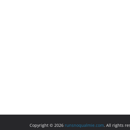
Copyright © 2026
runsnoqualmie.com
. All rights r