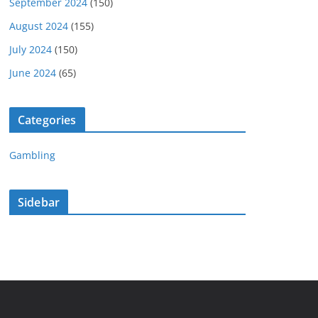
September 2024
(150)
August 2024
(155)
July 2024
(150)
June 2024
(65)
Categories
Gambling
Sidebar