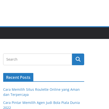
Recent Posts
Cara Memilih Situs Roulette Online yang Aman
dan Terpercaya
Cara Pintar Memilih Agen Judi Bola Piala Dunia
2022