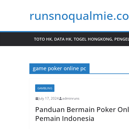
Skip
runsnoqualmie.c
to
content
TOTO HK, DATA HK, TOGEL HONGKONG, PENGEL
game poker online pc
GAMBLING
July 17, 2024
adminruns
Panduan Bermain Poker Onlin
Pemain Indonesia