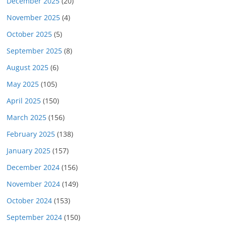
December 2025
(20)
November 2025
(4)
October 2025
(5)
September 2025
(8)
August 2025
(6)
May 2025
(105)
April 2025
(150)
March 2025
(156)
February 2025
(138)
January 2025
(157)
December 2024
(156)
November 2024
(149)
October 2024
(153)
September 2024
(150)