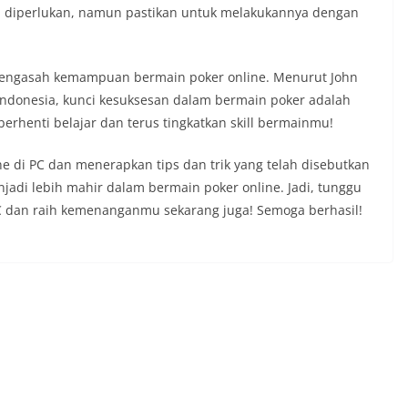
ika diperlukan, namun pastikan untuk melakukannya dengan
n mengasah kemampuan bermain poker online. Menurut John
 Indonesia, kunci kesuksesan dalam bermain poker adalah
berhenti belajar dan terus tingkatkan skill bermainmu!
 di PC dan menerapkan tips dan trik yang telah disebutkan
jadi lebih mahir dalam bermain poker online. Jadi, tunggu
PC dan raih kemenanganmu sekarang juga! Semoga berhasil!