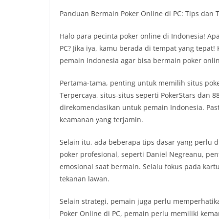
Panduan Bermain Poker Online di PC: Tips dan 
Halo para pecinta poker online di Indonesia! 
PC? Jika iya, kamu berada di tempat yang tepat! 
pemain Indonesia agar bisa bermain poker onlin
Pertama-tama, penting untuk memilih situs pok
Terpercaya, situs-situs seperti PokerStars dan 
direkomendasikan untuk pemain Indonesia. Pasti
keamanan yang terjamin.
Selain itu, ada beberapa tips dasar yang perlu
poker profesional, seperti Daniel Negreanu, pen
emosional saat bermain. Selalu fokus pada kart
tekanan lawan.
Selain strategi, pemain juga perlu memperhati
Poker Online di PC, pemain perlu memiliki ke