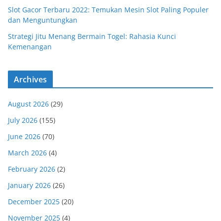
Slot Gacor Terbaru 2022: Temukan Mesin Slot Paling Populer
dan Menguntungkan
Strategi Jitu Menang Bermain Togel: Rahasia Kunci
Kemenangan
Archives
August 2026
(29)
July 2026
(155)
June 2026
(70)
March 2026
(4)
February 2026
(2)
January 2026
(26)
December 2025
(20)
November 2025
(4)