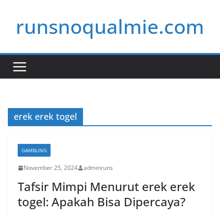
Skip
runsnoqualmie.com
to
content
erek erek togel
GAMBLING
November 25, 2024
adminruns
Tafsir Mimpi Menurut erek erek
togel: Apakah Bisa Dipercaya?