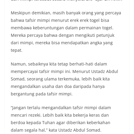
Meskipun demikian, masih banyak orang yang percaya
bahwa tafsir mimpi menurut erek erek togel bisa
membawa keberuntungan dalam permainan togel.
Mereka percaya bahwa dengan mengikuti petunjuk
dari mimpi, mereka bisa mendapatkan angka yang
tepat.
Namun, sebaiknya kita tetap berhati-hati dalam
mempercayai tafsir mimpi ini. Menurut Ustadz Abdul
Somad, seorang ulama terkemuka, lebih baik kita
mengandalkan usaha dan doa daripada hanya
bergantung pada tafsir mimpi.
“Jangan terlalu mengandalkan tafsir mimpi dalam
mencari rezeki. Lebih baik kita bekerja keras dan
berdoa kepada Tuhan agar diberikan keberkahan
dalam segala hal,” kata Ustadz Abdul Somad.