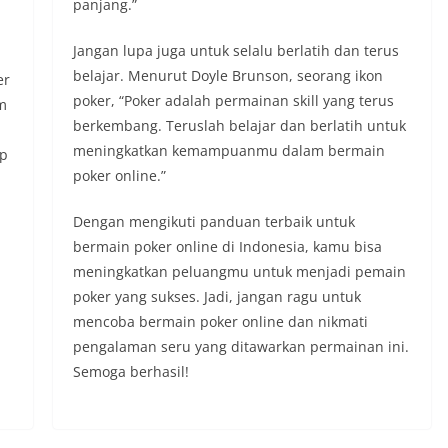
panjang.”
Jangan lupa juga untuk selalu berlatih dan terus
belajar. Menurut Doyle Brunson, seorang ikon
er
poker, “Poker adalah permainan skill yang terus
am
berkembang. Teruslah belajar dan berlatih untuk
meningkatkan kemampuanmu dalam bermain
ap
poker online.”
Dengan mengikuti panduan terbaik untuk
bermain poker online di Indonesia, kamu bisa
meningkatkan peluangmu untuk menjadi pemain
poker yang sukses. Jadi, jangan ragu untuk
mencoba bermain poker online dan nikmati
pengalaman seru yang ditawarkan permainan ini.
Semoga berhasil!