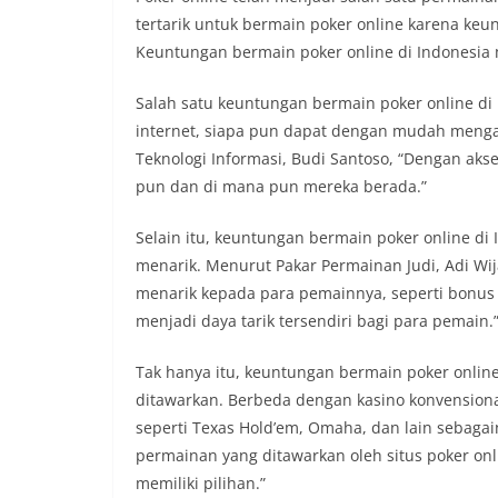
tertarik untuk bermain poker online karena keu
Keuntungan bermain poker online di Indonesi
Salah satu keuntungan bermain poker online d
internet, siapa pun dapat dengan mudah mengak
Teknologi Informasi, Budi Santoso, “Dengan aks
pun dan di mana pun mereka berada.”
Selain itu, keuntungan bermain poker online d
menarik. Menurut Pakar Permainan Judi, Adi Wi
menarik kepada para pemainnya, seperti bonus de
menjadi daya tarik tersendiri bagi para pemain.
Tak hanya itu, keuntungan bermain poker online
ditawarkan. Berbeda dengan kasino konvensiona
seperti Texas Hold’em, Omaha, dan lain sebaga
permainan yang ditawarkan oleh situs poker on
memiliki pilihan.”