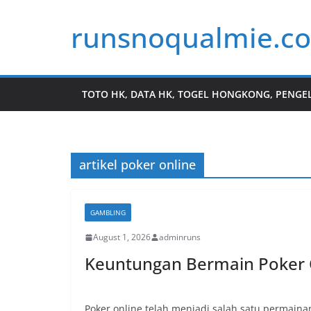
Skip
runsnoqualmie.c
to
content
TOTO HK, DATA HK, TOGEL HONGKONG, PENGEL
artikel poker online
GAMBLING
August 1, 2026
adminruns
Keuntungan Bermain Poker O
Poker online telah menjadi salah satu permaina