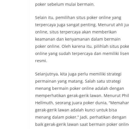
poker sebelum mulai bermain.
Selain itu, pemilihan situs poker online yang
terpercaya juga sangat penting. Menurut ahli ju
online, situs terpercaya akan memberikan
keamanan dan kenyamanan dalam bermain
poker online. Oleh karena itu, pilihlah situs pok
online yang sudah terpercaya dan memiliki lisen
resmi.
Selanjutnya, kita juga perlu memiliki strategi
permainan yang matang. Salah satu strategi
menang bermain poker online adalah dengan
memperhatikan gerak-gerik lawan. Menurut Phil
Hellmuth, seorang juara poker dunia, “Memaha
gerak-gerik lawan adalah kunci untuk bisa
menang dalam poker.” Jadi, perhatikan dengan
baik gerak-gerik lawan saat bermain poker onlin