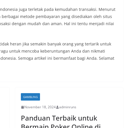
 Indonesia juga terletak pada kemudahan transaksi. Menurut
a berbagai metode pembayaran yang disediakan oleh situs
nsaksi dengan mudah dan aman. Hal ini tentu menjadi nilai
dak heran jika semakin banyak orang yang tertarik untuk
an ragu untuk mencoba keberuntungan Anda dan nikmati
donesia. Semoga artikel ini bermanfaat bagi Anda. Selamat
GAMBLING
November 18, 2024
adminruns
Panduan Terbaik untuk
Bermain Poker Online di