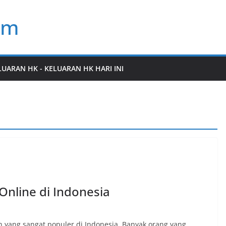
om
UARAN HK - KELUARAN HK HARI INI
nline di Indonesia
n yang sangat populer di Indonesia. Banyak orang yang