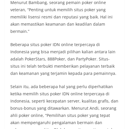
Menurut Bambang, seorang pemain poker online
veteran, “Penting untuk memilih situs poker yang
memiliki lisensi resmi dan reputasi yang baik. Hal ini
akan memastikan keamanan dan keadilan dalam
bermain.”
Beberapa situs poker IDN online terpercaya di
Indonesia yang bisa menjadi pilihan kalian antara lain
adalah PokerStars, 888Poker, dan PartyPoker. Situs-
situs ini telah terbukti memberikan pelayanan terbaik
dan keamanan yang terjamin kepada para pemainnya.
Selain itu, ada beberapa hal yang perlu diperhatikan
ketika memilih situs poker IDN online terpercaya di
Indonesia, seperti kecepatan server, kualitas grafis, dan
bonus-bonus yang ditawarkan. Menurut Andi, seorang
ahli poker online, “Pemilihan situs poker yang tepat
akan mempengaruhi pengalaman bermain dan