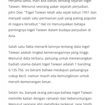
Pertama-tama, mari kita bahas tentang sejarah togel
Taiwan. Menurut seorang pakar sejarah perjudian,
John Doe, “Togel Taiwan telah ada sejak tahun 1951 dan
menjadi salah satu permainan judi yang paling populer
di negara tersebut.” Hal ini menunjukkan betapa
pentingnya togel Taiwan dalam budaya perjudian di
Asia.
Salah satu fakta menarik lainnya tentang data togel
Taiwan adalah tingkat kemenangannya yang tinggi.
Menurut data terbaru, peluang untuk memenangkan
hadiah utama dalam togel Taiwan adalah 1 banding
6.135.756. Ini berarti bahwa meskipun peluangnya
cukup kecil, namun masih ada kemungkinan untuk
meraih kemenangan besar.
Selain itu, banyak orang percaya bahwa togel Taiwan
memiliki kaitan dengan ramalan dan keberuntungan.
Menurut seorang ahli metafisika terkenal, Jane Smith,