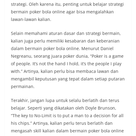
strategi. Oleh karena itu, penting untuk belajar strategi
bermain poker bola online agar bisa mengalahkan
lawan-lawan kalian.
Selain memahami aturan dasar dan strategi bermain,
kalian juga perlu memiliki kesabaran dan keberanian
dalam bermain poker bola online. Menurut Daniel
Negreanu, seorang juara poker dunia, “Poker is a game
of people. It’s not the hand I hold, it’s the people I play
with.” Artinya, kalian perlu bisa membaca lawan dan
mengambil keputusan yang tepat dalam setiap putaran
permainan.
Terakhir, jangan lupa untuk selalu berlatih dan terus
belajar. Seperti yang dikatakan oleh Doyle Brunson,
“The key to No-Limit is to put a man to a decision for all
his chips.” Artinya, kalian perlu terus berlatih dan
mengasah skill kalian dalam bermain poker bola online