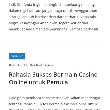
Jadi, jika Anda ingin meningkatkan peluang menang
dalam togel Macau, jangan ragu untuk menggunakan
strategi ampuh berdasarkan data terbaru. Siapa tahu,
angka kesayangan Anda akan segera keluar dan
membuat Anda menjadi pemenang. Semoga berhasil!
GAMBLING
October 13, 2024
adminruns
Rahasia Sukses Bermain Casino
Online untuk Pemula
Halo para pembaca setia! Pernahkah kalian mendengar
tentang Rahasia Sukses Bermain Casino Online untuk