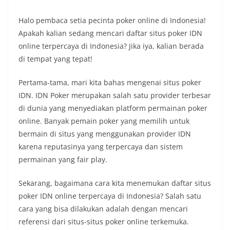
Halo pembaca setia pecinta poker online di Indonesia!
Apakah kalian sedang mencari daftar situs poker IDN
online terpercaya di Indonesia? Jika iya, kalian berada
di tempat yang tepat!
Pertama-tama, mari kita bahas mengenai situs poker
IDN. IDN Poker merupakan salah satu provider terbesar
di dunia yang menyediakan platform permainan poker
online. Banyak pemain poker yang memilih untuk
bermain di situs yang menggunakan provider IDN
karena reputasinya yang terpercaya dan sistem
permainan yang fair play.
Sekarang, bagaimana cara kita menemukan daftar situs
poker IDN online terpercaya di Indonesia? Salah satu
cara yang bisa dilakukan adalah dengan mencari
referensi dari situs-situs poker online terkemuka.