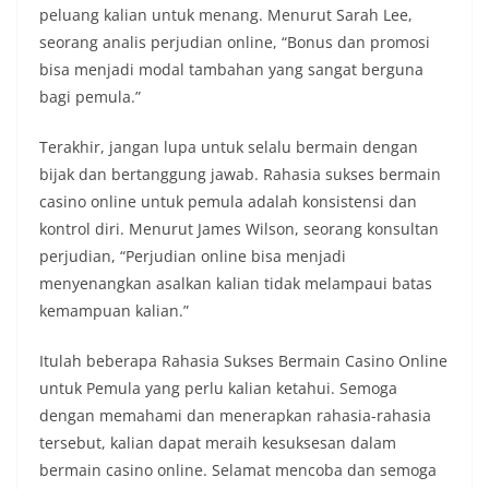
peluang kalian untuk menang. Menurut Sarah Lee,
seorang analis perjudian online, “Bonus dan promosi
bisa menjadi modal tambahan yang sangat berguna
bagi pemula.”
Terakhir, jangan lupa untuk selalu bermain dengan
bijak dan bertanggung jawab. Rahasia sukses bermain
casino online untuk pemula adalah konsistensi dan
kontrol diri. Menurut James Wilson, seorang konsultan
perjudian, “Perjudian online bisa menjadi
menyenangkan asalkan kalian tidak melampaui batas
kemampuan kalian.”
Itulah beberapa Rahasia Sukses Bermain Casino Online
untuk Pemula yang perlu kalian ketahui. Semoga
dengan memahami dan menerapkan rahasia-rahasia
tersebut, kalian dapat meraih kesuksesan dalam
bermain casino online. Selamat mencoba dan semoga