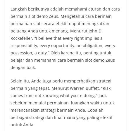
Langkah berikutnya adalah memahami aturan dan cara
bermain slot demo Zeus. Mengetahui cara bermain
permainan slot secara efektif dapat meningkatkan
peluang Anda untuk menang. Menurut John D.
Rockefeller, “I believe that every right implies a
responsibility; every opportunity, an obligation; every
possession, a duty.” Oleh karena itu, penting untuk
belajar dan memahami cara bermain slot demo Zeus
dengan baik.
Selain itu, Anda juga perlu memperhatikan strategi
bermain yang tepat. Menurut Warren Buffett, “Risk
comes from not knowing what you’re doing.” Jadi,
sebelum memulai permainan, luangkan waktu untuk
merencanakan strategi bermain Anda. Cobalah
berbagai strategi dan lihat mana yang paling efektif
untuk Anda.