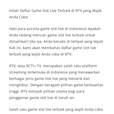
Inilah Daftar Game Slot Live Terbaik di RTV yang Wajib
Anda Coba
Halo para pecinta game slot live di Indonesia! Apakah
Anda sedang mencari game slot live terbaik untuk
dimainkan? Jika iya, Anda berada di tempat yang tepat!
Kali ini, kami akan membahas daftar game slot live
terbaik yang wajib Anda coba di RTV.
RTV, atau RCTI+ TV, merupakan salah satu platform
streaming terkemuka di Indonesia yang menawarkan
berbagai jenis game slot live yang menarik dan
menghibur. Dengan beragam pilihan game berkualitas
tinggi, RTV menjadi pilihan utama bagi para
penggemar game slot live di tanah air.
Salah satu game slot live terbaik yang wajib Anda coba