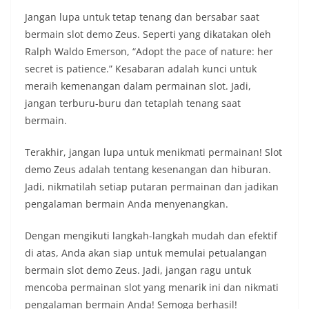
Jangan lupa untuk tetap tenang dan bersabar saat
bermain slot demo Zeus. Seperti yang dikatakan oleh
Ralph Waldo Emerson, “Adopt the pace of nature: her
secret is patience.” Kesabaran adalah kunci untuk
meraih kemenangan dalam permainan slot. Jadi,
jangan terburu-buru dan tetaplah tenang saat
bermain.
Terakhir, jangan lupa untuk menikmati permainan! Slot
demo Zeus adalah tentang kesenangan dan hiburan.
Jadi, nikmatilah setiap putaran permainan dan jadikan
pengalaman bermain Anda menyenangkan.
Dengan mengikuti langkah-langkah mudah dan efektif
di atas, Anda akan siap untuk memulai petualangan
bermain slot demo Zeus. Jadi, jangan ragu untuk
mencoba permainan slot yang menarik ini dan nikmati
pengalaman bermain Anda! Semoga berhasil!