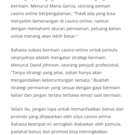
bermain. Menurut Maria Garcia, seorang pemain
casino online berpengalaman, “Tidak ada yang bisa
menjamin kemenangan di casino online, namun
dengan memahami aturan permainan, peluang kalian
untuk menang akan lebih besar.”
Rahasia sukses bermain casino online untuk pemula
selanjutnya adalah mengatur strategi bermain.
Menurut David Johnson, seorang penjudi profesional,
“Tanpa strategi yang jelas, kalian hanya akan
mengandalkan keberuntungan semata.” Buatlah
strategi permainan yang sesuai dengan gaya bermain
kalian dan jangan terlalu terbawa emosi saat bermain.
Selain itu, jangan lupa untuk memanfaatkan bonus dan
promosi yang ditawarkan oleh situs casino online.
Rahasia keempat ini seringkali diabaikan oleh pemula,
padahal bonus dan promosi bisa meningkatkan