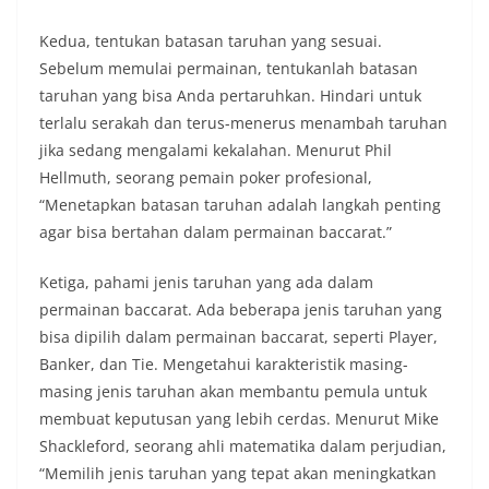
Kedua, tentukan batasan taruhan yang sesuai.
Sebelum memulai permainan, tentukanlah batasan
taruhan yang bisa Anda pertaruhkan. Hindari untuk
terlalu serakah dan terus-menerus menambah taruhan
jika sedang mengalami kekalahan. Menurut Phil
Hellmuth, seorang pemain poker profesional,
“Menetapkan batasan taruhan adalah langkah penting
agar bisa bertahan dalam permainan baccarat.”
Ketiga, pahami jenis taruhan yang ada dalam
permainan baccarat. Ada beberapa jenis taruhan yang
bisa dipilih dalam permainan baccarat, seperti Player,
Banker, dan Tie. Mengetahui karakteristik masing-
masing jenis taruhan akan membantu pemula untuk
membuat keputusan yang lebih cerdas. Menurut Mike
Shackleford, seorang ahli matematika dalam perjudian,
“Memilih jenis taruhan yang tepat akan meningkatkan