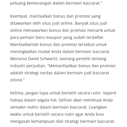
peluang kemenangan dalam bermain baccarat.”
Keempat, manfaatkan bonus dan promosi yang
ditawarkan oleh situs judi online. Banyak situs judi
online menawarkan bonus dan promosi menarik untuk
para pemain baru maupun yang sudah terdaftar.
Manfaatkanlah bonus dan promosi tersebut untuk
meningkatkan modal Anda dalam bermain baccarat.
Menurut David Schwartz, seorang peneliti tentang
industri perjudian, “Memanfaatkan bonus dan promosi
adalah strategi cerdas dalam bermain judi baccarat
online.”
Kelima, jangan lupa untuk berlatih secara rutin. Seperti
halnya dalam segala hal, latihan akan membuat Anda
semakin mahir dalam bermain baccarat. Luangkan
waktu untuk berlatih secara rutin agar Anda bisa
mengasah kemampuan dan strategi bermain baccarat.