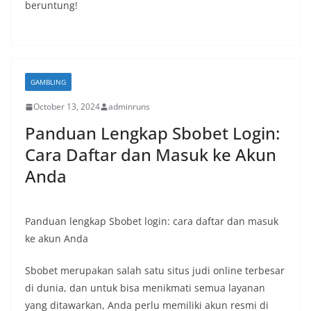
beruntung!
GAMBLING
October 13, 2024
adminruns
Panduan Lengkap Sbobet Login:
Cara Daftar dan Masuk ke Akun
Anda
Panduan lengkap Sbobet login: cara daftar dan masuk
ke akun Anda
Sbobet merupakan salah satu situs judi online terbesar
di dunia, dan untuk bisa menikmati semua layanan
yang ditawarkan, Anda perlu memiliki akun resmi di