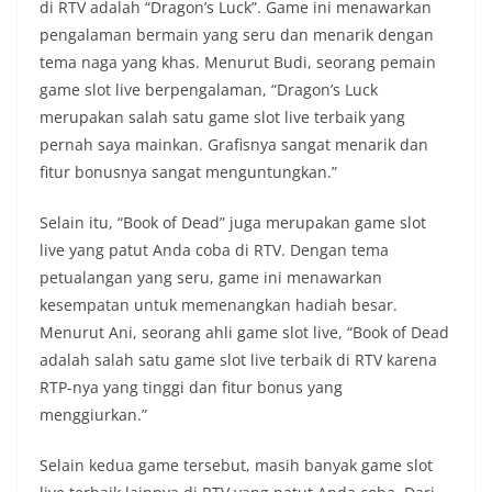
di RTV adalah “Dragon’s Luck”. Game ini menawarkan
pengalaman bermain yang seru dan menarik dengan
tema naga yang khas. Menurut Budi, seorang pemain
game slot live berpengalaman, “Dragon’s Luck
merupakan salah satu game slot live terbaik yang
pernah saya mainkan. Grafisnya sangat menarik dan
fitur bonusnya sangat menguntungkan.”
Selain itu, “Book of Dead” juga merupakan game slot
live yang patut Anda coba di RTV. Dengan tema
petualangan yang seru, game ini menawarkan
kesempatan untuk memenangkan hadiah besar.
Menurut Ani, seorang ahli game slot live, “Book of Dead
adalah salah satu game slot live terbaik di RTV karena
RTP-nya yang tinggi dan fitur bonus yang
menggiurkan.”
Selain kedua game tersebut, masih banyak game slot