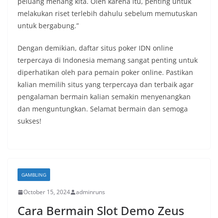
peluang menang kita. Oleh karena itu, penting untuk
melakukan riset terlebih dahulu sebelum memutuskan
untuk bergabung.”
Dengan demikian, daftar situs poker IDN online
terpercaya di Indonesia memang sangat penting untuk
diperhatikan oleh para pemain poker online. Pastikan
kalian memilih situs yang terpercaya dan terbaik agar
pengalaman bermain kalian semakin menyenangkan
dan menguntungkan. Selamat bermain dan semoga
sukses!
GAMBLING
October 15, 2024
adminruns
Cara Bermain Slot Demo Zeus